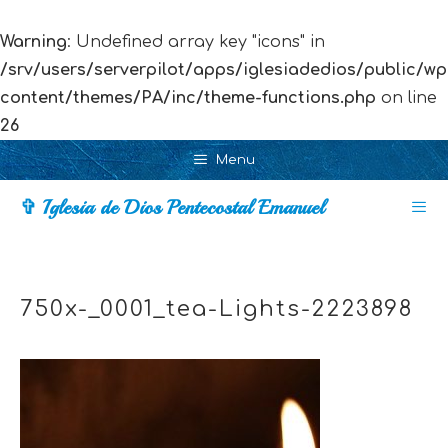
Warning
: Undefined array key "icons" in
/srv/users/serverpilot/apps/iglesiadedios/public/wp
content/themes/PA/inc/theme-functions.php
on line
26
Skip
Menu
to
✞ Iglesia de Dios Pentecostal Emanuel
content
Men
750x-_0001_tea-Lights-2223898