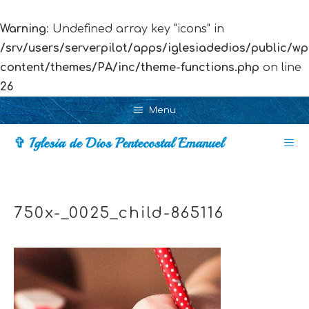
Warning
: Undefined array key "icons" in
/srv/users/serverpilot/apps/iglesiadedios/public/wp
content/themes/PA/inc/theme-functions.php
on line
26
Skip
Menu
to
✞ Iglesia de Dios Pentecostal Emanuel
content
Men
750x-_0025_child-865116