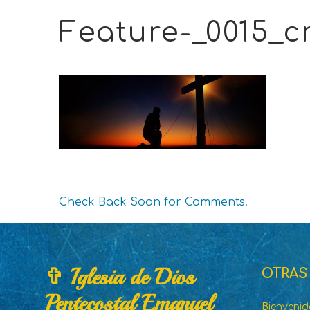
Feature-_0015_c
Check Back Soon for Comments.
✞ Iglesia de Dios
OTRAS
Pentecostal Emanuel
Bienveni