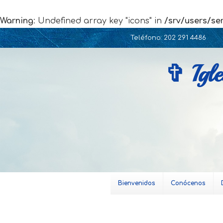
Warning
: Undefined array key "icons" in
/srv/users/se
Skip
Teléfono: 202 291 4486
to
content
✞ Igle
Bienvenidos
Conócenos