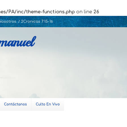
mes/PA/inc/theme-functions.php
on line
26
osotros. / 2Cronicas 7:15-16
Emanuel
Contáctanos
Culto En Vivo