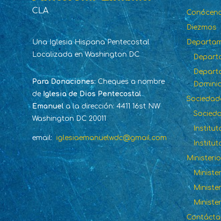
CLA
Conócen
Diezmos
Una Iglesia Hispana Pentecostal
Departa
Localizada en Washington DC
Depart
Departa
Para Donaciones:
Cheques a nombre
Dominic
de
Iglesia de Dios Pentecostal
Sociedad
Emanuel
a la dirección: 4411 16st NW
Socied
Washington DC 20011
Institu
email:
iglesiaemanuelwdc@gmail.com
Institut
Ministeri
Ministe
Ministe
Ministe
Contáct