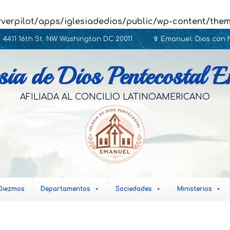
rverpilot/apps/iglesiadedios/public/wp-content/the
4411 16th St. NW Washington DC 20011
✞ Emanuel: Dios con N
sia de Dios Pentecostal 
AFILIADA AL CONCILIO LATINOAMERICANO
Diezmos
Departamentos
Sociedades
Ministerios