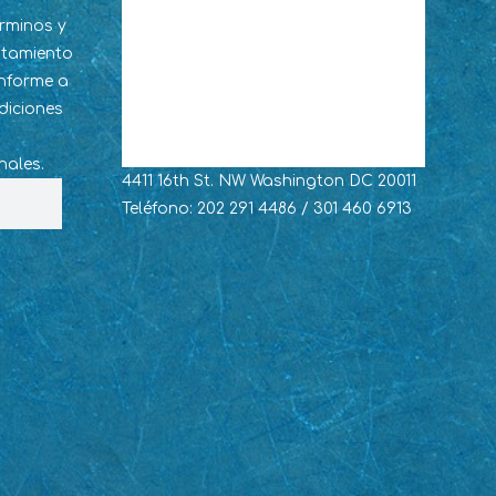
érminos y
ratamiento
nforme a
diciones
nales.
4411 16th St. NW Washington DC 20011
Teléfono: 202 291 4486 / 301 460 6913