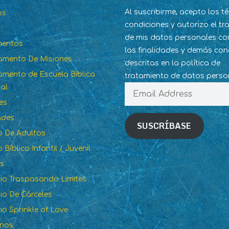
Al suscribirme, acepto los t
os
condiciones y autorizo el t
de mis datos personales co
mentos
las finalidades y demás con
amento De Misiones
descritas en la política de
mento de Escuela Biblica
tratamiento de datos perso
al
Email
Address
es
ades
SUSCRÍBASE
to De Adultos
o Bíblico Infantil / Juvenil
os
rio Traspasando Limites
rio De Cárceles
rio Sprinkle of Love
anos