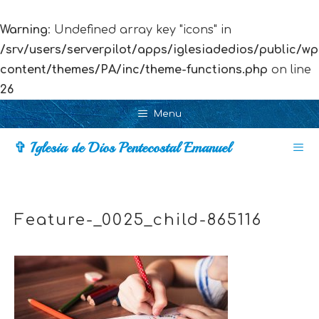
Warning
: Undefined array key "icons" in
/srv/users/serverpilot/apps/iglesiadedios/public/wp
content/themes/PA/inc/theme-functions.php
on line
26
Skip
Menu
to
✞ Iglesia de Dios Pentecostal Emanuel
content
Men
Feature-_0025_child-865116