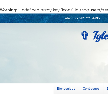
Warning
: Undefined array key "icons" in
/srv/users/se
Skip
Teléfono: 202 291 4486
to
content
✞ Igle
Bienvenidos
Conócenos