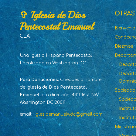
✞ Iglesia de Dios
OTRAS
Pentecostal Emanuel
Bienveni
CLA
Conócen
Diezmos
Una Iglesia Hispana Pentecostal
Departa
Localizada en Washington DC
Depart
Departa
Para Donaciones:
Cheques a nombre
Dominic
de
Iglesia de Dios Pentecostal
Sociedad
Emanuel
a la dirección: 4411 16st NW
Socied
Washington DC 20011
Institu
email:
iglesiaemanuelwdc@gmail.com
Institut
Ministeri
Ministe