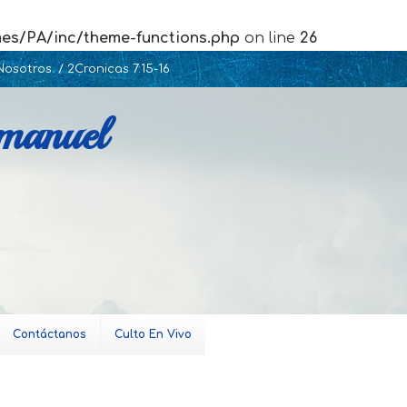
mes/PA/inc/theme-functions.php
on line
26
osotros. / 2Cronicas 7:15-16
Emanuel
Contáctanos
Culto En Vivo