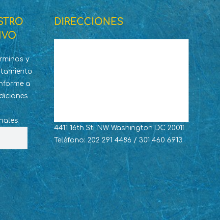
STRO
DIRECCIONES
IVO
érminos y
ratamiento
nforme a
diciones
nales.
4411 16th St. NW Washington DC 20011
Teléfono: 202 291 4486 / 301 460 6913