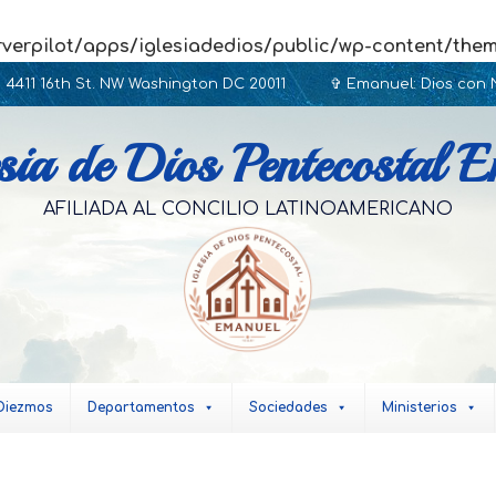
rverpilot/apps/iglesiadedios/public/wp-content/the
4411 16th St. NW Washington DC 20011
✞ Emanuel: Dios con N
sia de Dios Pentecostal 
AFILIADA AL CONCILIO LATINOAMERICANO
Diezmos
Departamentos
Sociedades
Ministerios