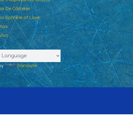
rio De Cárceles
rio Sprinkle of Love
anos
Vivo
by
Translate