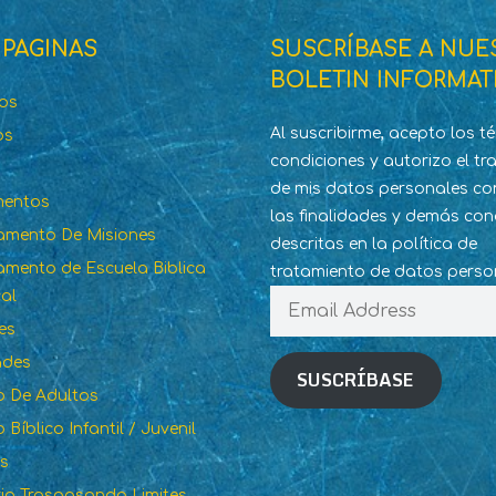
 PAGINAS
SUSCRÍBASE A NUE
BOLETIN INFORMAT
dos
Al suscribirme, acepto los t
os
condiciones y autorizo el t
de mis datos personales co
mentos
las finalidades y demás con
amento De Misiones
descritas en la política de
mento de Escuela Biblica
tratamiento de datos perso
al
Email
Address
es
ades
SUSCRÍBASE
to De Adultos
o Bíblico Infantil / Juvenil
os
rio Traspasando Limites