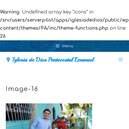
Warning
: Undefined array key "icons" in
/srv/users/serverpilot/apps/iglesiadedios/public/wp
content/themes/PA/inc/theme-functions.php
on line
26
Skip
Menu
to
✞ Iglesia de Dios Pentecostal Emanuel
content
Men
Image-16