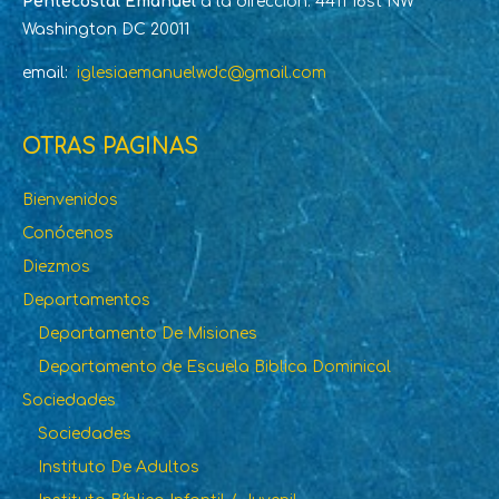
Pentecostal Emanuel
a la dirección: 4411 16st NW
Washington DC 20011
email:
iglesiaemanuelwdc@gmail.com
OTRAS PAGINAS
Bienvenidos
Conócenos
Diezmos
Departamentos
Departamento De Misiones
Departamento de Escuela Biblica Dominical
Sociedades
Sociedades
Instituto De Adultos