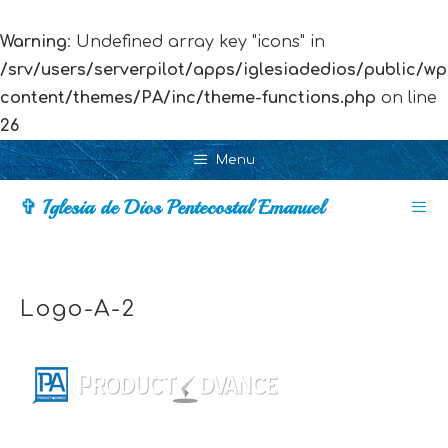
Warning
: Undefined array key "icons" in
/srv/users/serverpilot/apps/iglesiadedios/public/wp
content/themes/PA/inc/theme-functions.php
on line
26
Skip
Menu
to
✞ Iglesia de Dios Pentecostal Emanuel
content
Men
Logo-A-2