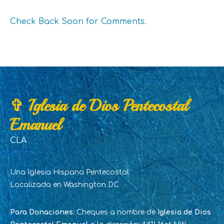
Check Back Soon for Comments.
✞ Iglesia de Dios Pentecostal
Emanuel
CLA
Una Iglesia Hispana Pentecostal
Localizada en Washington DC
Para Donaciones:
Cheques a nombre de
Iglesia de Dios